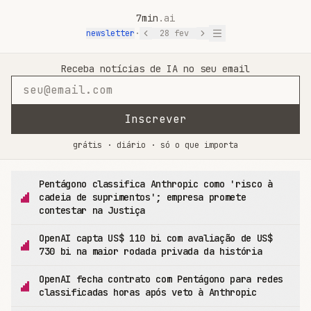
7min
.ai
newsletter
·
28 fev
7min.ai — Notícias de IA em 7 Minutos
Receba notícias de IA no seu email
Inscrever
grátis · diário · só o que importa
Pentágono classifica Anthropic como 'risco à
cadeia de suprimentos'; empresa promete
contestar na Justiça
OpenAI capta US$ 110 bi com avaliação de US$
730 bi na maior rodada privada da história
OpenAI fecha contrato com Pentágono para redes
classificadas horas após veto à Anthropic