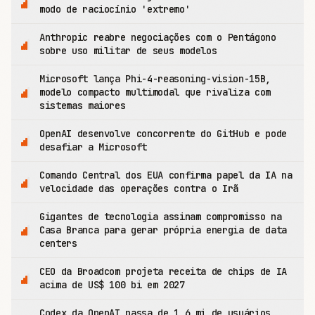
modo de raciocínio 'extremo'
Anthropic reabre negociações com o Pentágono
sobre uso militar de seus modelos
Microsoft lança Phi-4-reasoning-vision-15B,
modelo compacto multimodal que rivaliza com
sistemas maiores
OpenAI desenvolve concorrente do GitHub e pode
desafiar a Microsoft
Comando Central dos EUA confirma papel da IA na
velocidade das operações contra o Irã
Gigantes de tecnologia assinam compromisso na
Casa Branca para gerar própria energia de data
centers
CEO da Broadcom projeta receita de chips de IA
acima de US$ 100 bi em 2027
Codex da OpenAI passa de 1,6 mi de usuários