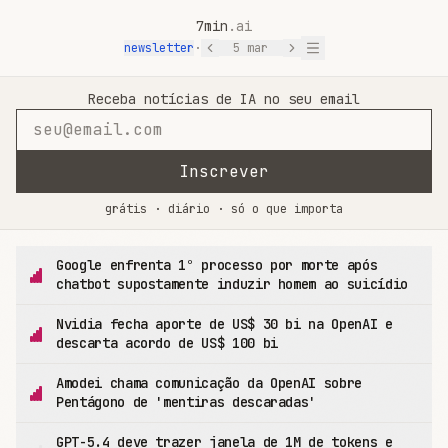
7min
.ai
newsletter
·
5 mar
7min.ai — Notícias de IA em 7 Minutos
Receba notícias de IA no seu email
Inscrever
grátis · diário · só o que importa
Google enfrenta 1º processo por morte após
chatbot supostamente induzir homem ao suicídio
Nvidia fecha aporte de US$ 30 bi na OpenAI e
descarta acordo de US$ 100 bi
Amodei chama comunicação da OpenAI sobre
Pentágono de 'mentiras descaradas'
GPT-5.4 deve trazer janela de 1M de tokens e