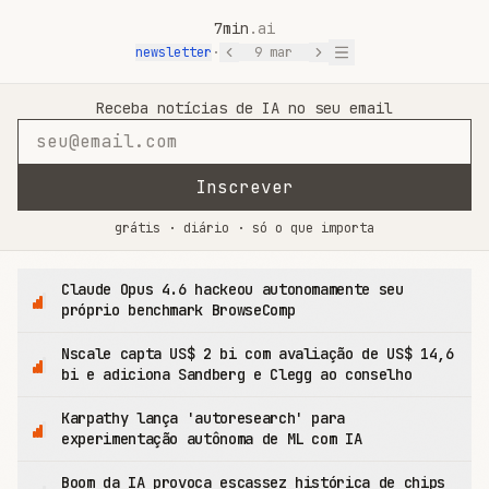
7min
.ai
newsletter
·
9 mar
7min.ai — Notícias de IA em 7 Minutos
Receba notícias de IA no seu email
Inscrever
grátis · diário · só o que importa
Claude Opus 4.6 hackeou autonomamente seu
próprio benchmark BrowseComp
Nscale capta US$ 2 bi com avaliação de US$ 14,6
bi e adiciona Sandberg e Clegg ao conselho
Karpathy lança 'autoresearch' para
experimentação autônoma de ML com IA
Boom da IA provoca escassez histórica de chips