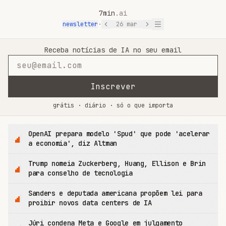
7min
.ai
newsletter
·
26 mar
7min.ai — Notícias de IA em 7 Minutos
Receba notícias de IA no seu email
Inscrever
grátis · diário · só o que importa
OpenAI prepara modelo 'Spud' que pode 'acelerar
a economia', diz Altman
Trump nomeia Zuckerberg, Huang, Ellison e Brin
para conselho de tecnologia
Sanders e deputada americana propõem lei para
proibir novos data centers de IA
Júri condena Meta e Google em julgamento