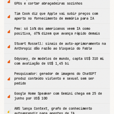
GPUs e cortar abraçadeiras sozinhos
Tim Cook diz que Apple vai subir preços com
aperto no fornecimento de memória para IA
Pew: só 16% dos americanos veem IA como
positiva, 67% dizem que avança rápido demais
Stuart Russell: sinais de auto-aprimoramento na
Anthropic dão razão ao bloqueio do Fable
Odyssey, de modelos de mundo, capta US$ 310 mi
com avaliação de US$ 1,45 bi
Pesquisador: gerador de imagens do ChatGPT
produz conteúdo violento e sexual sem ser
pedido
Google Home Speaker com Gemini chega em 25 de
junho por US$ 100
AWS lança Context, grafo de conhecimento
autoaprendiz para agentes de IA