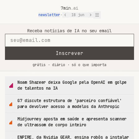
7min
.ai
newsletter
·
18 jun
7min.ai — Notícias de IA em 7 Minutos
Receba notícias de IA no seu email
Inscrever
grátis · diário · só o que importa
Noam Shazeer deixa Google pela OpenAI em golpe
de talentos na IA
G7 discute estrutura de 'parceiro confiável'
para devolver acesso a modelos da Anthropic
Midjourney aposta em saúde e apresenta scanner
de ultrassom de corpo inteiro
ENPIRE, da Nvidia GEAR, ensina robôs a instalar