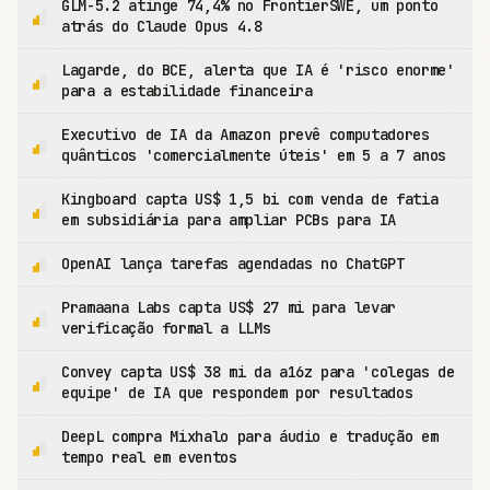
GLM-5.2 atinge 74,4% no FrontierSWE, um ponto
atrás do Claude Opus 4.8
Lagarde, do BCE, alerta que IA é 'risco enorme'
para a estabilidade financeira
Executivo de IA da Amazon prevê computadores
quânticos 'comercialmente úteis' em 5 a 7 anos
Kingboard capta US$ 1,5 bi com venda de fatia
em subsidiária para ampliar PCBs para IA
OpenAI lança tarefas agendadas no ChatGPT
Pramaana Labs capta US$ 27 mi para levar
verificação formal a LLMs
Convey capta US$ 38 mi da a16z para 'colegas de
equipe' de IA que respondem por resultados
DeepL compra Mixhalo para áudio e tradução em
tempo real em eventos