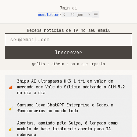
7min
.ai
newsletter
·
22 jun
7min.ai — Notícias de IA em 7 Minutos
Receba notícias de IA no seu email
Inscrever
grátis · diário · só o que importa
Zhipu AI ultrapassa HK$ 1 tri em valor de
mercado com Vale do Silício adotando o GLM-5.2
no dia a dia
Samsung leva ChatGPT Enterprise e Codex a
funcionários no mundo todo
Apertus, apoiado pela Suíça, é lançado como
modelo de base totalmente aberto para IA
soberana